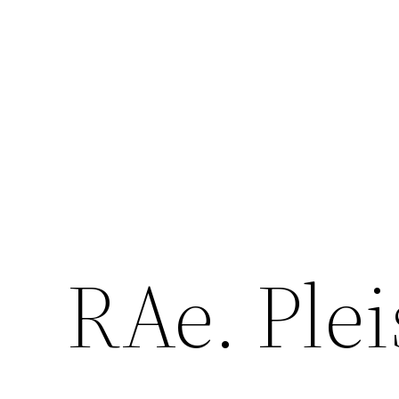
Zum
Inhalt
springen
RAe. Plei